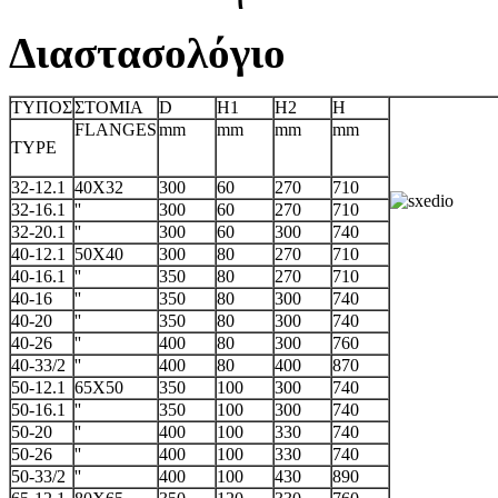
Διαστασολόγιο
ΤΥΠΟΣ
ΣΤΟΜΙΑ
D
H1
H2
H
FLANGES
mm
mm
mm
mm
TYPE
32-12.1
40X32
300
60
270
710
32-16.1
''
300
60
270
710
32-20.1
''
300
60
300
740
40-12.1
50X40
300
80
270
710
40-16.1
''
350
80
270
710
40-16
''
350
80
300
740
40-20
''
350
80
300
740
40-26
''
400
80
300
760
40-33/2
''
400
80
400
870
50-12.1
65X50
350
100
300
740
50-16.1
''
350
100
300
740
50-20
''
400
100
330
740
50-26
''
400
100
330
740
50-33/2
''
400
100
430
890