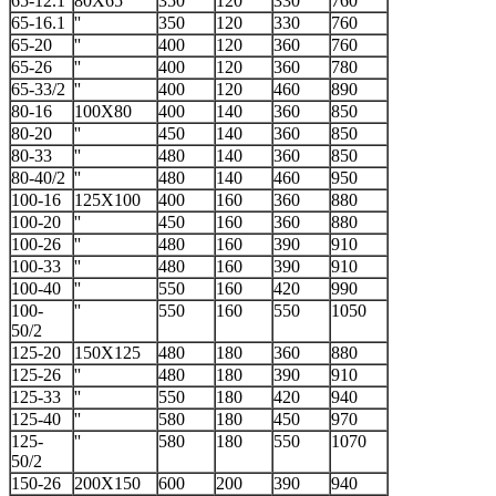
65-12.1
80X65
350
120
330
760
65-16.1
''
350
120
330
760
65-20
''
400
120
360
760
65-26
''
400
120
360
780
65-33/2
''
400
120
460
890
80-16
100X80
400
140
360
850
80-20
''
450
140
360
850
80-33
''
480
140
360
850
80-40/2
''
480
140
460
950
100-16
125X100
400
160
360
880
100-20
''
450
160
360
880
100-26
''
480
160
390
910
100-33
''
480
160
390
910
100-40
''
550
160
420
990
100-
''
550
160
550
1050
50/2
125-20
150X125
480
180
360
880
125-26
''
480
180
390
910
125-33
''
550
180
420
940
125-40
''
580
180
450
970
125-
''
580
180
550
1070
50/2
150-26
200X150
600
200
390
940