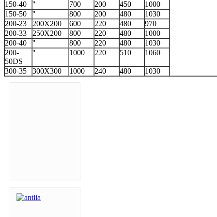
150-40
''
700
200
450
1000
150-50
''
800
200
480
1030
200-23
200X200
600
220
480
970
200-33
250X200
800
220
480
1000
200-40
''
800
220
480
1030
200-
''
1000
220
510
1060
50DS
300-35
300X300
1000
240
480
1030