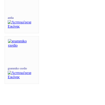
antlia
grammiko sxedio